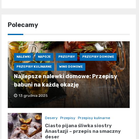
Polecamy
NALEWKI
NAPOJE
PRZEPISY
PRZEPISY DOMOWE
PRZEPISY KULINARNE
WINO DOMOWE
Najlepsze nalewki domowe: Przepisy
babuni na każdą okazję
13 grudnia 2025
Desery
Przepisy
Przepisy kulinarne
Ciasto pijana śliwka siostry
Anastazji – przepis na smaczny
deser