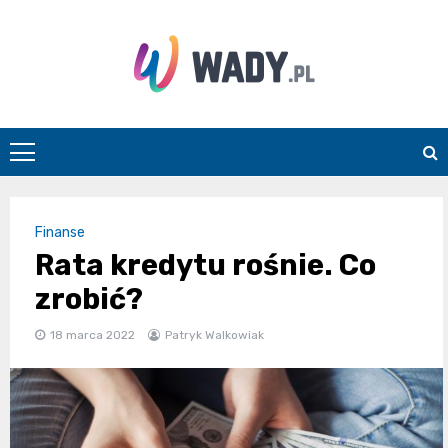
Skip
to
content
wady.pl
Finanse
Rata kredytu rośnie. Co
zrobić?
18 marca 2022
Patryk Walkowiak