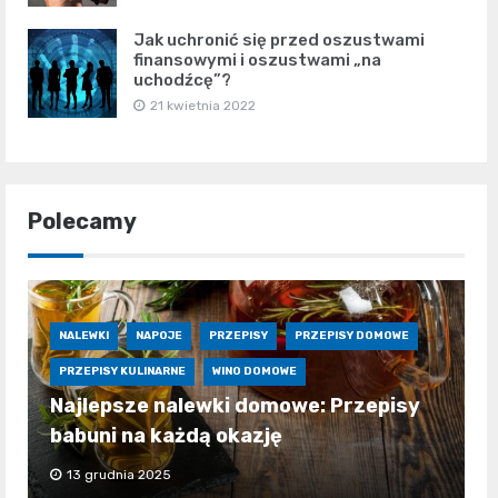
Jak uchronić się przed oszustwami
finansowymi i oszustwami „na
uchodźcę”?
21 kwietnia 2022
Polecamy
NALEWKI
NAPOJE
PRZEPISY
PRZEPISY DOMOWE
PRZEPISY KULINARNE
WINO DOMOWE
Najlepsze nalewki domowe: Przepisy
babuni na każdą okazję
13 grudnia 2025