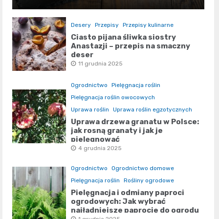
Desery
Przepisy
Przepisy kulinarne
Ciasto pijana śliwka siostry
Anastazji – przepis na smaczny
deser
11 grudnia 2025
Ogrodnictwo
Pielęgnacja roślin
Pielęgnacja roślin owocowych
Uprawa roślin
Uprawa roślin egzotycznych
Uprawa drzewa granatu w Polsce:
jak rosną granaty i jak je
pielęgnować
4 grudnia 2025
Ogrodnictwo
Ogrodnictwo domowe
Pielęgnacja roślin
Rośliny ogrodowe
Pielęgnacja i odmiany paproci
ogrodowych: Jak wybrać
najładniejsze paprocie do ogrodu