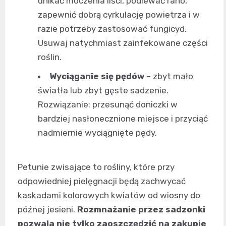
unikać moczenia liści, podlewać rano,
zapewnić dobrą cyrkulację powietrza i w
razie potrzeby zastosować fungicyd.
Usuwaj natychmiast zainfekowane części
roślin.
Wyciąganie się pędów
– zbyt mało
światła lub zbyt gęste sadzenie.
Rozwiązanie: przesunąć doniczki w
bardziej nasłonecznione miejsce i przyciąć
nadmiernie wyciągnięte pędy.
Petunie zwisające to rośliny, które przy
odpowiedniej pielęgnacji będą zachwycać
kaskadami kolorowych kwiatów od wiosny do
późnej jesieni.
Rozmnażanie przez sadzonki
pozwala nie tylko zaoszczędzić na zakupie