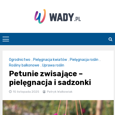
Skip
to
content
wady.pl
Ogrodnictwo
,
Pielęgnacja kwiatów
,
Pielęgnacja roślin
,
Rośliny balkonowe
,
Uprawa roślin
Petunie zwisające –
pielęgnacja i sadzonki
15 listopada 2025
Patryk Walkowiak