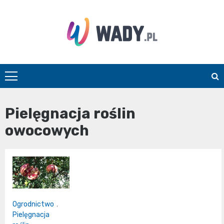
Skip
to
content
wady.pl
Pielęgnacja roślin
owocowych
Ogrodnictwo
,
Pielęgnacja