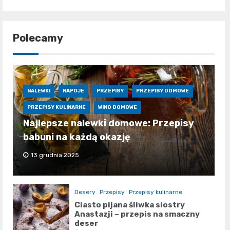
Polecamy
NALEWKI
NAPOJE
PRZEPISY
PRZEPISY DOMOWE
PRZEPISY KULINARNE
WINO DOMOWE
Najlepsze nalewki domowe: Przepisy
babuni na każdą okazję
13 grudnia 2025
Desery
Przepisy
Przepisy kulinarne
Ciasto pijana śliwka siostry
Anastazji – przepis na smaczny
deser