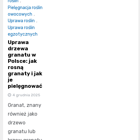
roślin
,
Pielęgnacja roślin
owocowych
,
Uprawa roślin
,
Uprawa roślin
egzotycznych
Uprawa
drzewa
granatu w
Polsce: jak
rosną
granaty i jak
je
pielęgnować
4 grudnia 2025
Granat, znany
również jako
drzewo
granatu lub