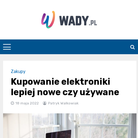
Skip
to
content
wady.pl
Zakupy
Kupowanie elektroniki
lepiej nowe czy używane
18 maja 2022
Patryk Walkowiak