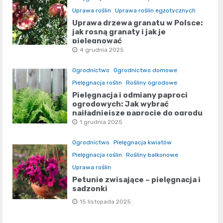
Uprawa roślin
Uprawa roślin egzotycznych
Uprawa drzewa granatu w Polsce:
jak rosną granaty i jak je
pielęgnować
4 grudnia 2025
Ogrodnictwo
Ogrodnictwo domowe
Pielęgnacja roślin
Rośliny ogrodowe
Pielęgnacja i odmiany paproci
ogrodowych: Jak wybrać
najładniejsze paprocie do ogrodu
1 grudnia 2025
Ogrodnictwo
Pielęgnacja kwiatów
Pielęgnacja roślin
Rośliny balkonowe
Uprawa roślin
Petunie zwisające – pielęgnacja i
sadzonki
15 listopada 2025