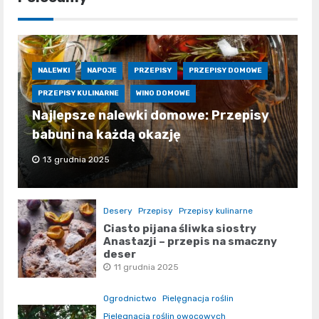
NALEWKI
NAPOJE
PRZEPISY
PRZEPISY DOMOWE
PRZEPISY KULINARNE
WINO DOMOWE
Najlepsze nalewki domowe: Przepisy
babuni na każdą okazję
13 grudnia 2025
Desery
Przepisy
Przepisy kulinarne
Ciasto pijana śliwka siostry
Anastazji – przepis na smaczny
deser
11 grudnia 2025
Ogrodnictwo
Pielęgnacja roślin
Pielęgnacja roślin owocowych