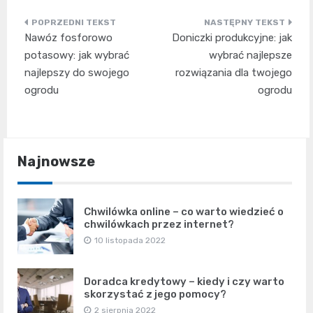
Nawigacja
Nawóz fosforowo
Doniczki produkcyjne: jak
wpisu
potasowy: jak wybrać
wybrać najlepsze
najlepszy do swojego
rozwiązania dla twojego
ogrodu
ogrodu
Najnowsze
Chwilówka online – co warto wiedzieć o
chwilówkach przez internet?
10 listopada 2022
Doradca kredytowy – kiedy i czy warto
skorzystać z jego pomocy?
2 sierpnia 2022