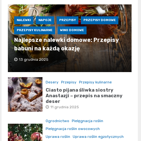
NALEWKI
NAPOJE
PRZEPISY
PRZEPISY DOMOWE
PRZEPISY KULINARNE
WINO DOMOWE
Najlepsze nalewki domowe: Przepisy
babuni na każdą okazję
13 grudnia 2025
Desery
Przepisy
Przepisy kulinarne
Ciasto pijana śliwka siostry
Anastazji – przepis na smaczny
deser
11 grudnia 2025
Ogrodnictwo
Pielęgnacja roślin
Pielęgnacja roślin owocowych
Uprawa roślin
Uprawa roślin egzotycznych