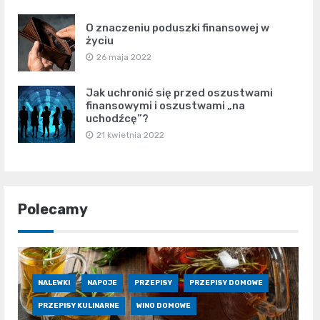
O znaczeniu poduszki finansowej w
życiu
26 maja 2022
Jak uchronić się przed oszustwami
finansowymi i oszustwami „na
uchodźcę”?
21 kwietnia 2022
Polecamy
NALEWKI
NAPOJE
PRZEPISY
PRZEPISY DOMOWE
PRZEPISY KULINARNE
WINO DOMOWE