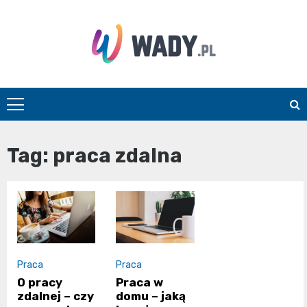
Skip
to
content
wady.pl
Tag:
praca zdalna
Praca
Praca
O pracy
Praca w
zdalnej – czy
domu – jaką