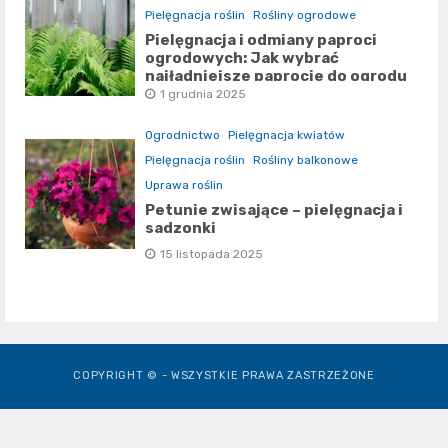
Pielęgnacja roślin
Rośliny ogrodowe
Pielęgnacja i odmiany paproci
ogrodowych: Jak wybrać
najładniejsze paprocie do ogrodu
1 grudnia 2025
Ogrodnictwo
Pielęgnacja kwiatów
Pielęgnacja roślin
Rośliny balkonowe
Uprawa roślin
Petunie zwisające – pielęgnacja i
sadzonki
15 listopada 2025
COPYRIGHT © - WSZYSTKIE PRAWA ZASTRZEŻONE