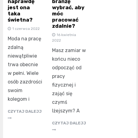
naprawdę
branżę
jest ona
wybrać, aby
taka
móc
świetna?
pracować
zdalnie?
1 czerwca 2022
16 kwietnia
Moda na pracę
2022
zdalną
Masz zamiar w
niewątpliwie
końcu nieco
trwa obecnie
odpocząć od
w pełni. Wiele
pracy
osób zazdrości
fizycznej i
swoim
zająć się
kolegom i
czymś
lżejszym? A
CZYTAJ DALEJJ
CZYTAJ DALEJJ