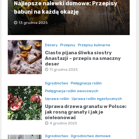
Najlepsze nalewki domowe: Przepisy
babuni na każdą okazję
13 grudnia 2025
Desery
Przepisy
Przepisy kulinarne
Ciasto pijana śliwka siostry
Anastazji – przepis na smaczny
deser
11 grudnia 2025
Ogrodnictwo
Pielęgnacja roślin
Pielęgnacja roślin owocowych
Uprawa roślin
Uprawa roślin egzotycznych
Uprawa drzewa granatu w Polsce:
jak rosną granaty i jak je
pielęgnować
4 grudnia 2025
Ogrodnictwo
Ogrodnictwo domowe