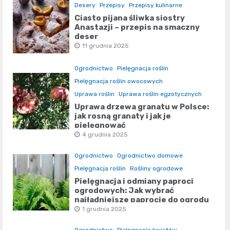
Desery
Przepisy
Przepisy kulinarne
Ciasto pijana śliwka siostry
Anastazji – przepis na smaczny
deser
11 grudnia 2025
Ogrodnictwo
Pielęgnacja roślin
Pielęgnacja roślin owocowych
Uprawa roślin
Uprawa roślin egzotycznych
Uprawa drzewa granatu w Polsce:
jak rosną granaty i jak je
pielęgnować
4 grudnia 2025
Ogrodnictwo
Ogrodnictwo domowe
Pielęgnacja roślin
Rośliny ogrodowe
Pielęgnacja i odmiany paproci
ogrodowych: Jak wybrać
najładniejsze paprocie do ogrodu
1 grudnia 2025