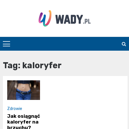
Skip
to
content
wady.pl
Tag:
kaloryfer
Zdrowie
Jak osiągnąć
kaloryfer na
brzuchu?