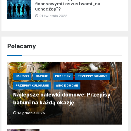
finansowymi i oszustwami „na
uchodźcę”?
21 kwietnia 2022
Polecamy
NALEWKI
NAPOJE
PRZEPISY
PRZEPISY DOMOWE
PRZEPISY KULINARNE
WINO DOMOWE
Najlepsze nalewki domowe: Przepisy
babuni na każdą okazję
13 grudnia 2025