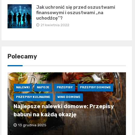
Jak uchronić się przed oszustwami
finansowymi i oszustwami „na
uchodźcę”?
21 kwietnia 2022
Polecamy
NALEWKI
NAPOJE
PRZEPISY
PRZEPISY DOMOWE
PRZEPISY KULINARNE
WINO DOMOWE
Najlepsze nalewki domowe: Przepisy
babuni na każdą okazję
13 grudnia 2025