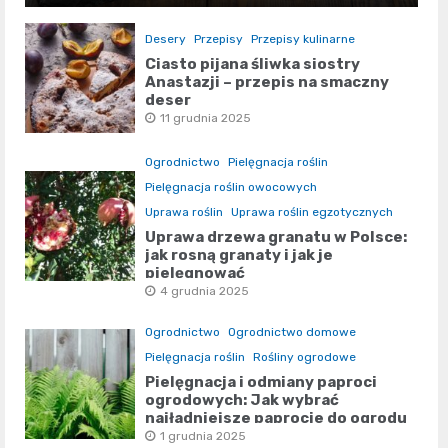
Desery
Przepisy
Przepisy kulinarne
Ciasto pijana śliwka siostry
Anastazji – przepis na smaczny
deser
11 grudnia 2025
Ogrodnictwo
Pielęgnacja roślin
Pielęgnacja roślin owocowych
Uprawa roślin
Uprawa roślin egzotycznych
Uprawa drzewa granatu w Polsce:
jak rosną granaty i jak je
pielęgnować
4 grudnia 2025
Ogrodnictwo
Ogrodnictwo domowe
Pielęgnacja roślin
Rośliny ogrodowe
Pielęgnacja i odmiany paproci
ogrodowych: Jak wybrać
najładniejsze paprocie do ogrodu
1 grudnia 2025