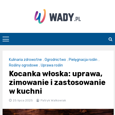
Skip
to
content
wady.pl
Kulinaria zdrowotne
,
Ogrodnictwo
,
Pielęgnacja roślin
,
Rośliny ogrodowe
,
Uprawa roślin
Kocanka włoska: uprawa,
zimowanie i zastosowanie
w kuchni
25 lipca 2025
Patryk Walkowiak