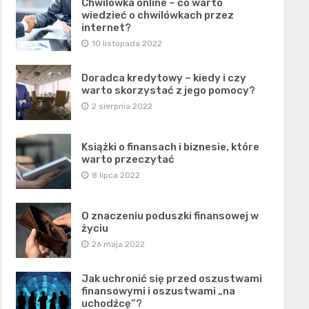
Chwilówka online – co warto
wiedzieć o chwilówkach przez
internet?
10 listopada 2022
Doradca kredytowy – kiedy i czy
warto skorzystać z jego pomocy?
2 sierpnia 2022
Książki o finansach i biznesie, które
warto przeczytać
8 lipca 2022
O znaczeniu poduszki finansowej w
życiu
26 maja 2022
Jak uchronić się przed oszustwami
finansowymi i oszustwami „na
uchodźcę”?