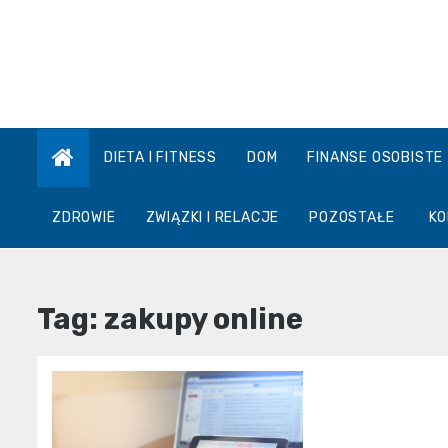
Skip
to
content
DIETA I FITNESS
DOM
FINANSE OSOBISTE
ZDROWIE
ZWIĄZKI I RELACJE
POZOSTAŁE
KO
Tag:
zakupy online