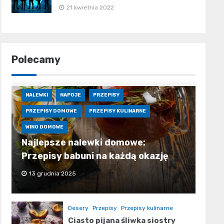
21 kwietnia 2022
Polecamy
NALEWKI
NAPOJE
PRZEPISY
PRZEPISY DOMOWE
PRZEPISY KULINARNE
WINO DOMOWE
Najlepsze nalewki domowe:
Przepisy babuni na każdą okazję
13 grudnia 2025
Desery
Przepisy
Przepisy kulinarne
Ciasto pijana śliwka siostry