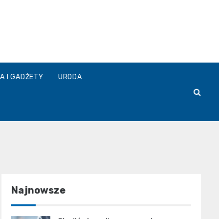
A I GADŻETY
URODA
Najnowsze