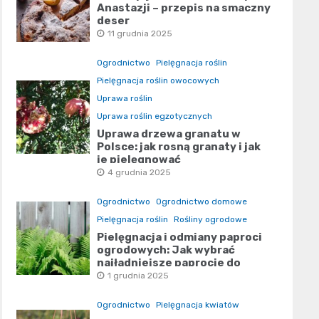
Anastazji – przepis na smaczny
deser
11 grudnia 2025
Ogrodnictwo
Pielęgnacja roślin
Pielęgnacja roślin owocowych
Uprawa roślin
Uprawa roślin egzotycznych
Uprawa drzewa granatu w
Polsce: jak rosną granaty i jak
je pielęgnować
4 grudnia 2025
Ogrodnictwo
Ogrodnictwo domowe
Pielęgnacja roślin
Rośliny ogrodowe
Pielęgnacja i odmiany paproci
ogrodowych: Jak wybrać
najładniejsze paprocie do
ogrodu
1 grudnia 2025
Ogrodnictwo
Pielęgnacja kwiatów