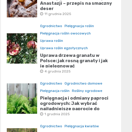
Anastazji – przepis na smaczny
deser
11 grudnia 2025
Ogrodnictwo
Pielęgnacja roślin
Pielęgnacja roślin owocowych
Uprawa roślin
Uprawa roślin egzotycznych
Uprawa drzewa granatu w
Polsce: jak rosną granaty i jak
je pielęgnować
4 grudnia 2025
Ogrodnictwo
Ogrodnictwo domowe
Pielęgnacja roślin
Rośliny ogrodowe
Pielęgnacja i odmiany paproci
ogrodowych: Jak wybrać
najładniejsze paprocie do
ogrodu
1 grudnia 2025
Ogrodnictwo
Pielęgnacja kwiatów