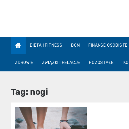
Skip
to
content
DIETA I FITNESS
DOM
FINANSE OSOBISTE
ZDROWIE
ZWIĄZKI I RELACJE
POZOSTAŁE
KO
Tag:
nogi