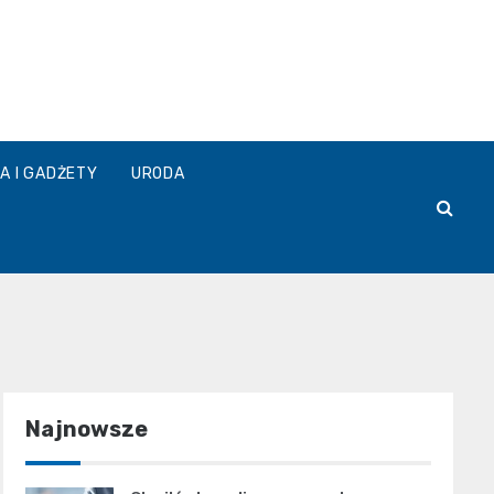
A I GADŻETY
URODA
Najnowsze