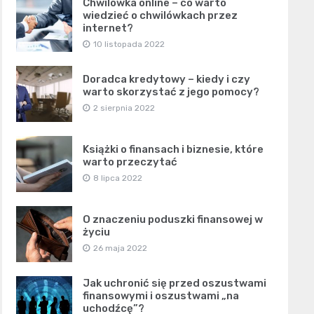
Chwilówka online – co warto
wiedzieć o chwilówkach przez
internet?
10 listopada 2022
Doradca kredytowy – kiedy i czy
warto skorzystać z jego pomocy?
2 sierpnia 2022
Książki o finansach i biznesie, które
warto przeczytać
8 lipca 2022
O znaczeniu poduszki finansowej w
życiu
26 maja 2022
Jak uchronić się przed oszustwami
finansowymi i oszustwami „na
uchodźcę”?