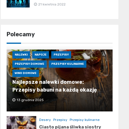
21 kwietnia 2022
Polecamy
NALEWKI
NAPOJE
PRZEPISY
PRZEPISY DOMOWE
PRZEPISY KULINARNE
WINO DOMOWE
Najlepsze nalewki domowe:
Przepisy babuni na każdą okazję
13 grudnia 2025
Desery
Przepisy
Przepisy kulinarne
Ciasto pijana śliwka siostry