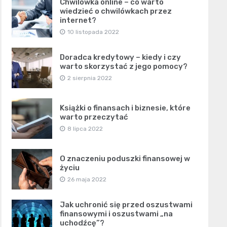
Chwilówka online – co warto
wiedzieć o chwilówkach przez
internet?
10 listopada 2022
Doradca kredytowy – kiedy i czy
warto skorzystać z jego pomocy?
2 sierpnia 2022
Książki o finansach i biznesie, które
warto przeczytać
8 lipca 2022
O znaczeniu poduszki finansowej w
życiu
26 maja 2022
Jak uchronić się przed oszustwami
finansowymi i oszustwami „na
uchodźcę”?