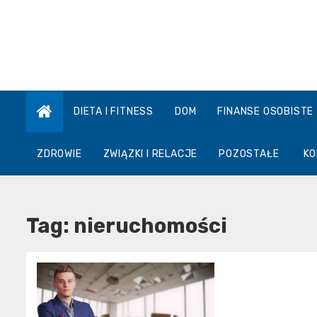
Skip
to
content
DIETA I FITNESS
DOM
FINANSE OSOBISTE
ZDROWIE
ZWIĄZKI I RELACJE
POZOSTAŁE
KO
Tag:
nieruchomości