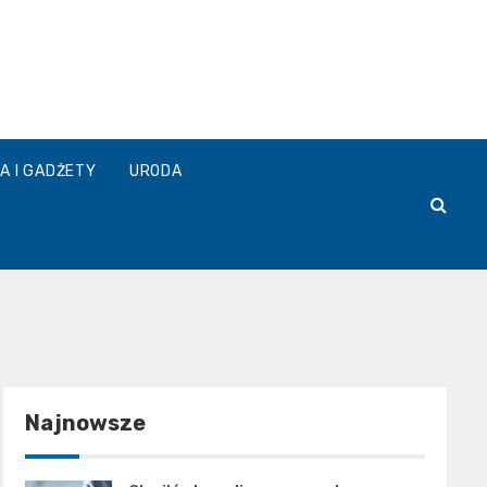
A I GADŻETY
URODA
Najnowsze