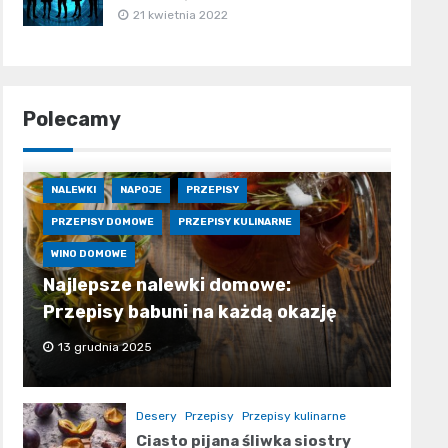
21 kwietnia 2022
Polecamy
NALEWKI
NAPOJE
PRZEPISY
PRZEPISY DOMOWE
PRZEPISY KULINARNE
WINO DOMOWE
Najlepsze nalewki domowe:
Przepisy babuni na każdą okazję
13 grudnia 2025
Desery
Przepisy
Przepisy kulinarne
Ciasto pijana śliwka siostry