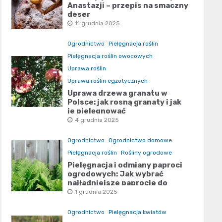
Anastazji – przepis na smaczny
deser
11 grudnia 2025
Ogrodnictwo
Pielęgnacja roślin
Pielęgnacja roślin owocowych
Uprawa roślin
Uprawa roślin egzotycznych
Uprawa drzewa granatu w
Polsce: jak rosną granaty i jak
je pielęgnować
4 grudnia 2025
Ogrodnictwo
Ogrodnictwo domowe
Pielęgnacja roślin
Rośliny ogrodowe
Pielęgnacja i odmiany paproci
ogrodowych: Jak wybrać
najładniejsze paprocie do
ogrodu
1 grudnia 2025
Ogrodnictwo
Pielęgnacja kwiatów