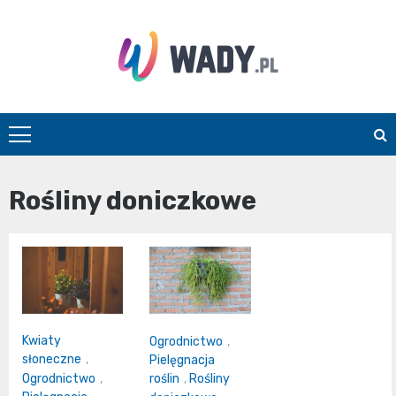
Skip
to
content
wady.pl
Rośliny doniczkowe
Kwiaty
Ogrodnictwo
,
słoneczne
,
Pielęgnacja
Ogrodnictwo
,
roślin
,
Rośliny