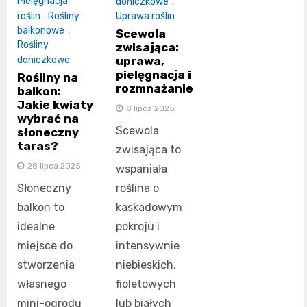
Pielęgnacja
doniczkowe
,
roślin
,
Rośliny
Uprawa roślin
balkonowe
,
Scewola
Rośliny
zwisająca:
doniczkowe
uprawa,
pielęgnacja i
Rośliny na
rozmnażanie
balkon:
Jakie kwiaty
8 lipca 2025
wybrać na
Scewola
słoneczny
taras?
zwisająca to
28 lipca 2025
wspaniała
Słoneczny
roślina o
balkon to
kaskadowym
idealne
pokroju i
miejsce do
intensywnie
stworzenia
niebieskich,
własnego
fioletowych
mini-ogrodu
lub białych