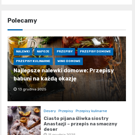
Polecamy
NALEWKI
NAPOJE
PRZEPISY
PRZEPISY DOMOWE
PRZEPISY KULINARNE
WINO DOMOWE
Najlepsze nalewki domowe: Przepisy
babuni na każdą okazję
13 grudnia 2025
Desery
Przepisy
Przepisy kulinarne
Ciasto pijana śliwka siostry
Anastazji – przepis na smaczny
deser
11 grudnia 2025